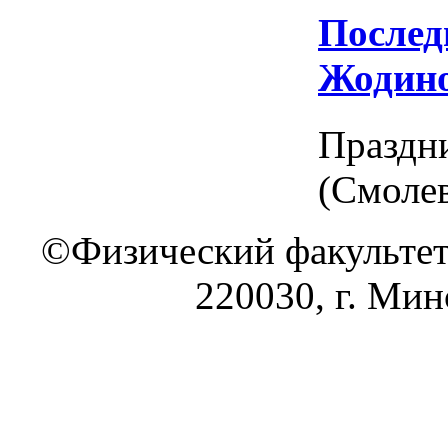
Послед
Жодино
Праздн
(Смолев
©Физический факультет
220030, г. Минс