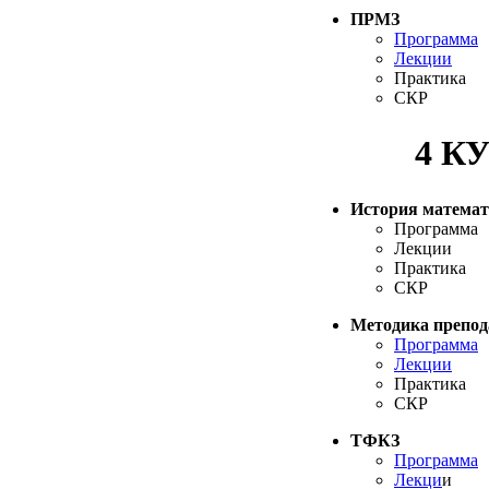
ПРМЗ
Программа
Лекции
Практика
СКР
4 К
История матема
Программа
Лекции
Практика
СКР
Методика препод
Программа
Лекции
Практика
СКР
ТФКЗ
Программа
Лекци
и