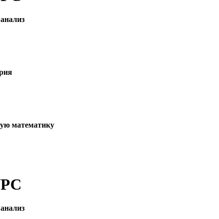
анализ
трия
шую математику
УРС
анализ