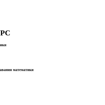
УРС
тики
авания математики