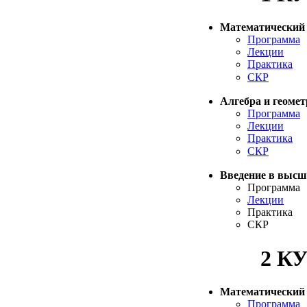
Математический 
Программа
Лекции
Практика
СКР
Алгебра и геоме
Программа
Лекции
Практика
СКР
Введение в выс
Программа
Лекции
Практика
СКР
2 К
Математический 
Программа