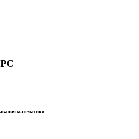
УРС
авания математики