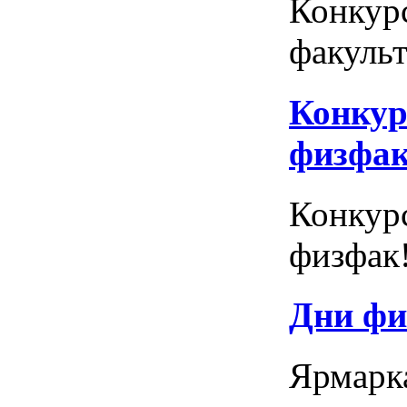
Конкур
факульт
Конкур
физфак
Конкурс
физфак!
Дни фи
Ярмарка