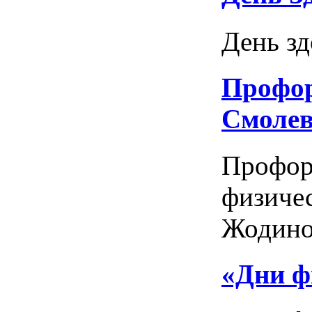
День зд
Профор
Смолев
Профор
физичес
Жодино)
«Дни ф