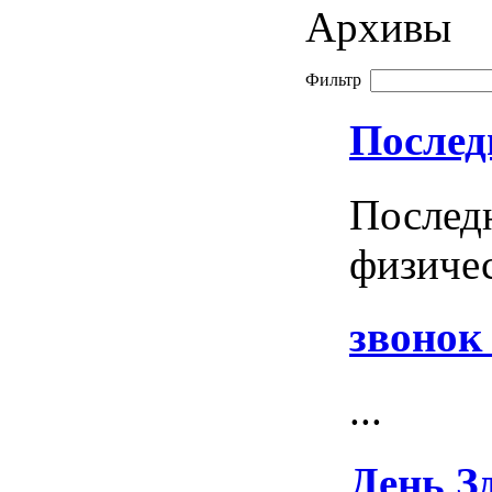
Архивы
Фильтр
Послед
Послед
физичес
звонок
...
День З