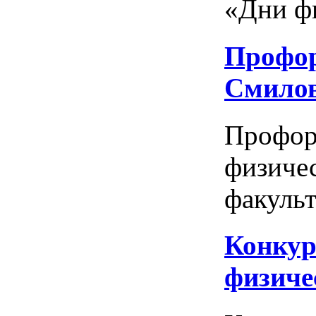
«Дни фи
Профор
Смило
Профор
физиче
факульт
Конкур
физиче