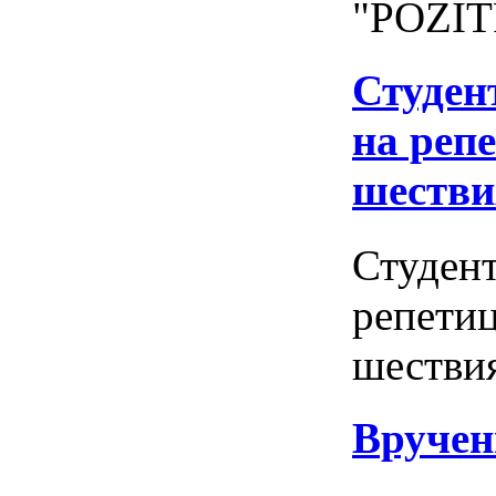
"POZIT
Студен
на реп
шестви
Студент
репетиц
шествия
Вручен