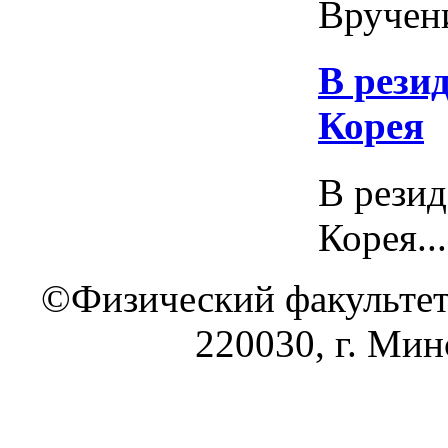
Вручени
В рези
Корея
В рези
Корея...
©Физический факультет
220030, г. Минс