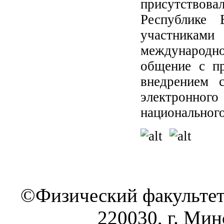
присутствов
Республике 
участника
международн
общение с п
внедрением 
электронног
национального
©Физический факультет
220030, г. Минс