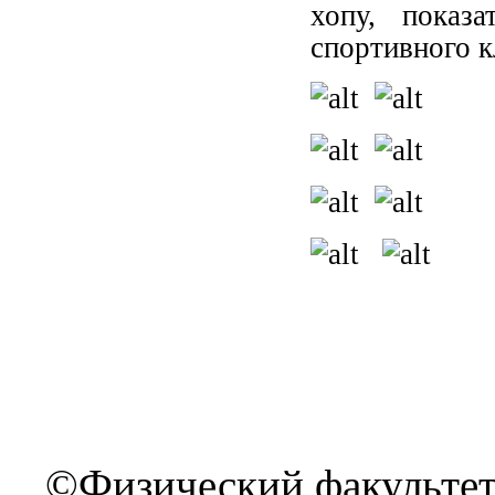
хопу, показ
спортивного 
©Физический факультет