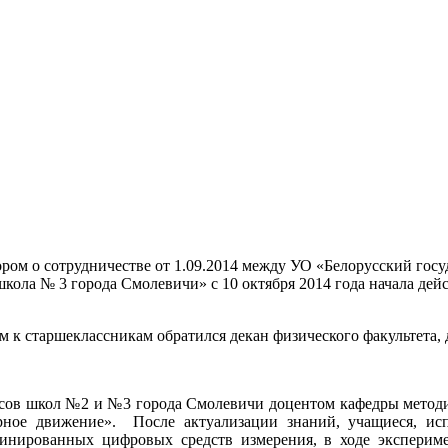
ором о сотрудничестве от 1.09.2014 между УО «Белорусский го
кола № 3 города Смолевичи» с 10 октября 2014 года начала дей
 к старшеклассникам обратился декан физического факультета, 
ссов школ №2 и №3 города Смолевичи доцентом кафедры метод
рное движение». После актуализации знаний, учащиеся, ис
бинированных цифровых средств измерения, в ходе экспериме