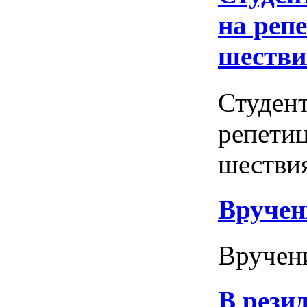
на реп
шестви
Студент
репетиц
шествия
Вручен
Вручени
В рези