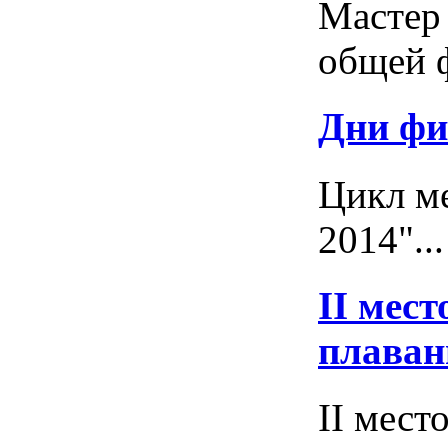
Мастер 
общей ф
Дни фи
Цикл м
2014"...
II мес
плава
II мест